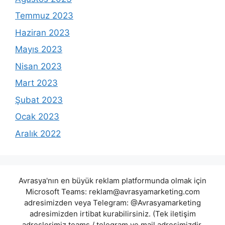
Temmuz 2023
Haziran 2023
Mayıs 2023
Nisan 2023
Mart 2023
Şubat 2023
Ocak 2023
Aralık 2022
Avrasya'nın en büyük reklam platformunda olmak için
Microsoft Teams:
reklam@avrasyamarketing.com
adresimizden veya Telegram: @Avrasyamarketing
adresimizden irtibat kurabilirsiniz. (Tek iletişim
adreslerimiz teams / telegram ve mail adresimizdir.