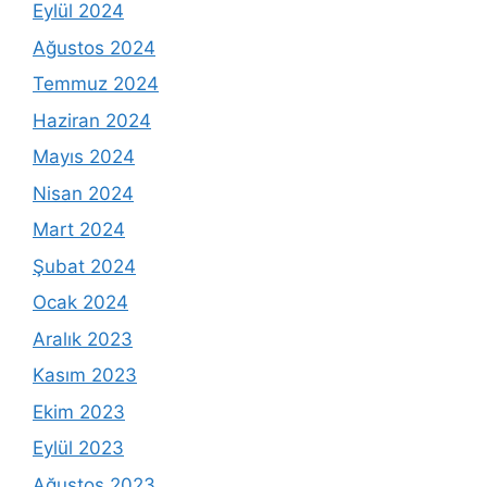
Eylül 2024
Ağustos 2024
Temmuz 2024
Haziran 2024
Mayıs 2024
Nisan 2024
Mart 2024
Şubat 2024
Ocak 2024
Aralık 2023
Kasım 2023
Ekim 2023
Eylül 2023
Ağustos 2023