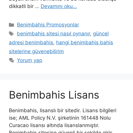
dikkatli bir …
Devamını oku…
Kategoriler
Benimbahis Promosyonlar
Etiketler
benimbahis sitesi nasıl oynanır
,
güncel
adresi benimbahis
,
hangi benimbahis bahis
sitelerine güvenebilirim
Yorum yap
Benimbahis Lisans
Benimbahis, lisanslı bir sitedir. Lisans bilgileri
ise; AML Policy N.V. şirketinin 161448 Nolu
Curacao lisansı altında lisanslanmıştır.
Benimbahis sitesine güvenli bir şekilde giriş