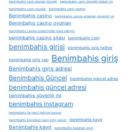
benimbahis canlı destek hizmeti
benimbahis canlı desteği alakalı mı
benimbahis canlı oyunlar
benimbahis canlı yardım
Benimbahis casino
benimbahis casino ortakları güvenilir mi
Benimbahis casino oyunları
benimbahis casino sitelerinden para çekiyor
benimbahis casino sitesi
benimbahis com
benimbahis girisi
benimbahis giris twitter
Benimbahis giriş
benimbahis giris yap
Benimbahis giriş adresi
Benimbahis Güncel
benimbahis güncel adres
benimbahis güncel adresi
benimbahis güvenlir mi
benimbahis instagram
benimbahis i̇le nasıl i̇letişim kurulur
benimbahis kayit
benimbahis kaydolun nasıl giriş yapılır
Benimbahis kayıt
benimbahis kazanan oyun