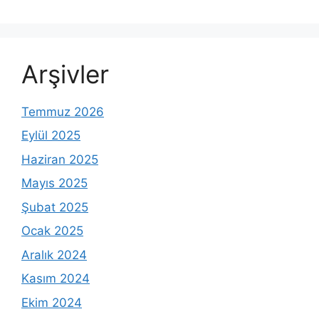
Arşivler
Temmuz 2026
Eylül 2025
Haziran 2025
Mayıs 2025
Şubat 2025
Ocak 2025
Aralık 2024
Kasım 2024
Ekim 2024