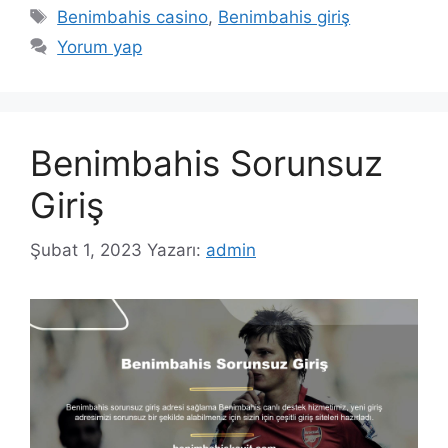
Etiketler
Benimbahis casino
,
Benimbahis giriş
Yorum yap
Benimbahis Sorunsuz
Giriş
Şubat 1, 2023
Yazarı:
admin