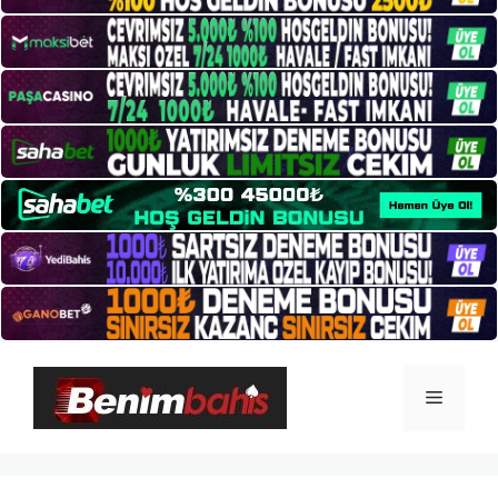
İçeriğe
atla
Menü