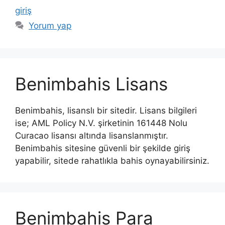
giriş
Yorum yap
Benimbahis Lisans
Benimbahis, lisanslı bir sitedir. Lisans bilgileri
ise; AML Policy N.V. şirketinin 161448 Nolu
Curacao lisansı altında lisanslanmıştır.
Benimbahis sitesine güvenli bir şekilde giriş
yapabilir, sitede rahatlıkla bahis oynayabilirsiniz.
Benimbahis Para