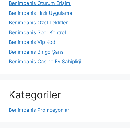
Benimbahis Oturum Erişimi
Benimbahis Hızlı Uygulama
Benimbahis Özel Teklifler
Benimbahis Spor Kontrol
Benimbahis Vip Kod
Benimbahis Bingo Şansı
Benimbahis Casino Ev Sahipliği
Kategoriler
Benimbahis Promosyonlar