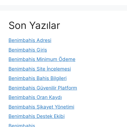
Son Yazılar
Benimbahis Adresi
Benimbahis Giriş
Benimbahis Minimum Ödeme
Benimbahis Site İncelemesi
Benimbahis Bahis Bilgileri
Benimbahis Güvenilir Platform
Benimbahis Oran Kaydı
Benimbahis Şikayet Yönetimi
Benimbahis Destek Ekibi
Benimbahis