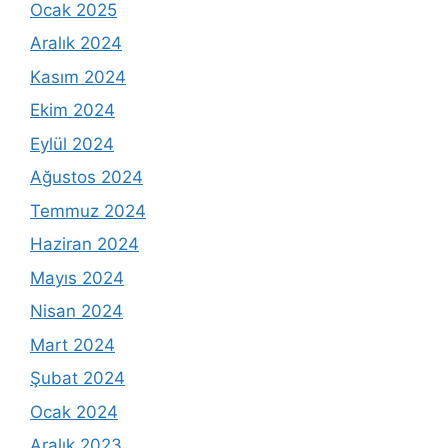
Ocak 2025
Aralık 2024
Kasım 2024
Ekim 2024
Eylül 2024
Ağustos 2024
Temmuz 2024
Haziran 2024
Mayıs 2024
Nisan 2024
Mart 2024
Şubat 2024
Ocak 2024
Aralık 2023