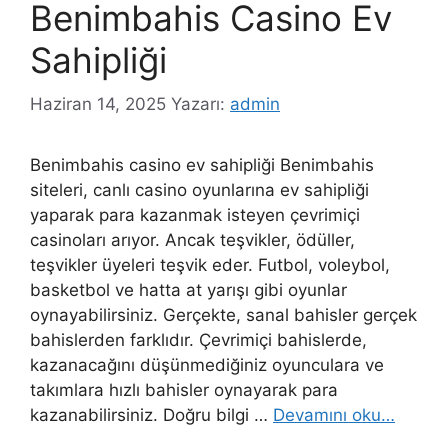
Benimbahis Casino Ev
Sahipliği
Haziran 14, 2025
Yazarı:
admin
Benimbahis casino ev sahipliği Benimbahis
siteleri, canlı casino oyunlarına ev sahipliği
yaparak para kazanmak isteyen çevrimiçi
casinoları arıyor. Ancak teşvikler, ödüller,
teşvikler üyeleri teşvik eder. Futbol, voleybol,
basketbol ve hatta at yarışı gibi oyunlar
oynayabilirsiniz. Gerçekte, sanal bahisler gerçek
bahislerden farklıdır. Çevrimiçi bahislerde,
kazanacağını düşünmediğiniz oyunculara ve
takımlara hızlı bahisler oynayarak para
kazanabilirsiniz. Doğru bilgi …
Devamını oku…