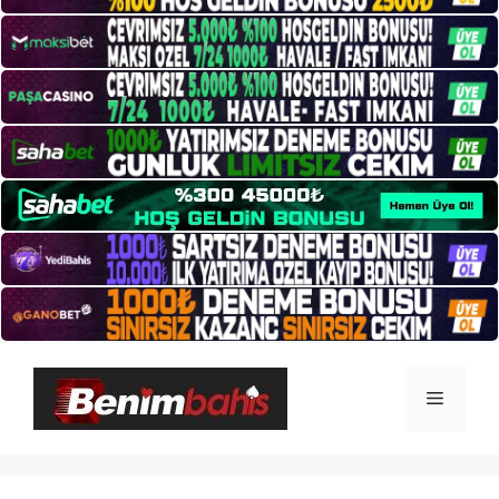
İçeriğe
atla
Menü