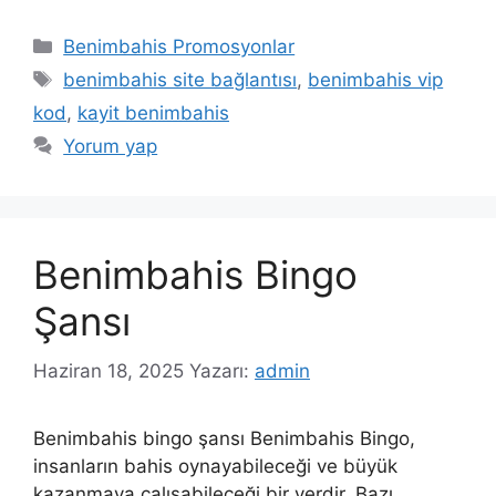
Kategoriler
Benimbahis Promosyonlar
Etiketler
benimbahis site bağlantısı
,
benimbahis vip
kod
,
kayit benimbahis
Yorum yap
Benimbahis Bingo
Şansı
Haziran 18, 2025
Yazarı:
admin
Benimbahis bingo şansı Benimbahis Bingo,
insanların bahis oynayabileceği ve büyük
kazanmaya çalışabileceği bir yerdir. Bazı