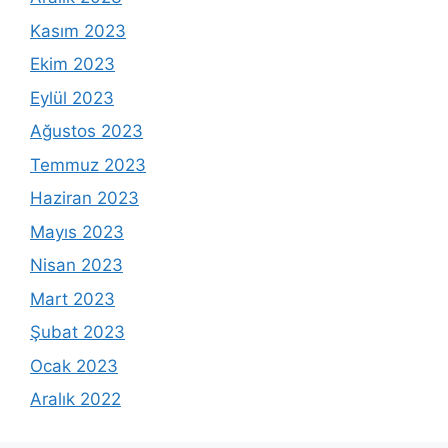
Kasım 2023
Ekim 2023
Eylül 2023
Ağustos 2023
Temmuz 2023
Haziran 2023
Mayıs 2023
Nisan 2023
Mart 2023
Şubat 2023
Ocak 2023
Aralık 2022