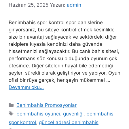
Haziran 25, 2025
Yazarı:
admin
Benimbahis spor kontrol spor bahislerine
giriyorsanız, bu siteye kontrol etmek kesinlikle
size bir avantaj sağlayacak ve sektördeki diğer
rakiplere kıyasla kendinizi daha güvende
hissetmenizi sağlayacaktır. Bu canlı bahis sitesi,
performans söz konusu olduğunda oyunun çok
ötesinde. Diğer sitelerin hayal bile edemediği
şeyleri sürekli olarak geliştiriyor ve yapıyor. Oyun
ofisi bir rüya gerçek, her şeyin mükemmel …
Devamını oku…
Kategoriler
Benimbahis Promosyonlar
Etiketler
benimbahis oyuncu güvenliği
,
benimbahis
spor kontrol
,
güncel adresi benimbahis