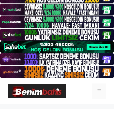
İçeriğe
atla
Menü