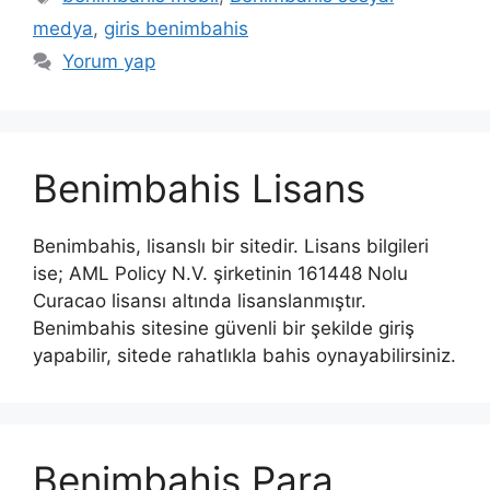
medya
,
giris benimbahis
Yorum yap
Benimbahis Lisans
Benimbahis, lisanslı bir sitedir. Lisans bilgileri
ise; AML Policy N.V. şirketinin 161448 Nolu
Curacao lisansı altında lisanslanmıştır.
Benimbahis sitesine güvenli bir şekilde giriş
yapabilir, sitede rahatlıkla bahis oynayabilirsiniz.
Benimbahis Para