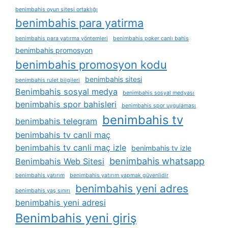
benimbahis oyun sitesi ortaklığı
benimbahis para yatirma
benimbahis para yatırma yöntemleri
benimbahis poker canlı bahis
benimbahis promosyon
benimbahis promosyon kodu
benimbahis sitesi
benimbahis rulet bilgileri
Benimbahis sosyal medya
benimbahis sosyal medyası
benimbahis spor bahisleri
benimbahis spor uygulaması
benimbahis tv
benimbahis telegram
benimbahis tv canli maç
benimbahis tv canli maç izle
benimbahis tv izle
benimbahis whatsapp
Benimbahis Web Sitesi
benimbahis yatırım
benimbahis yatırım yapmak güvenlidir
benimbahis yeni adres
benimbahis yaş sınırı
benimbahis yeni adresi
Benimbahis yeni giriş