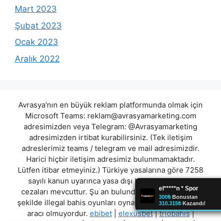
Mart 2023
Şubat 2023
Ocak 2023
Aralık 2022
Avrasya'nın en büyük reklam platformunda olmak için
Microsoft Teams:
reklam@avrasyamarketing.com
adresimizden veya Telegram: @Avrasyamarketing
adresimizden irtibat kurabilirsiniz. (Tek iletişim
adreslerimiz teams / telegram ve mail adresimizdir.
Harici hiçbir iletişim adresimiz bulunmamaktadır.
Lütfen itibar etmeyiniz.) Türkiye yasalarına göre 7258
sayılı kanun uyarınca yasa dışı bahis oynamanın
cezaları mevcuttur. Şu an bulunduğunuz site hiç bir
şekilde illegal bahis oyunları oynatmıyor ve oynamaya
aracı olmuyordur.
ebibet
|
elexusbet
|
triobahis
|