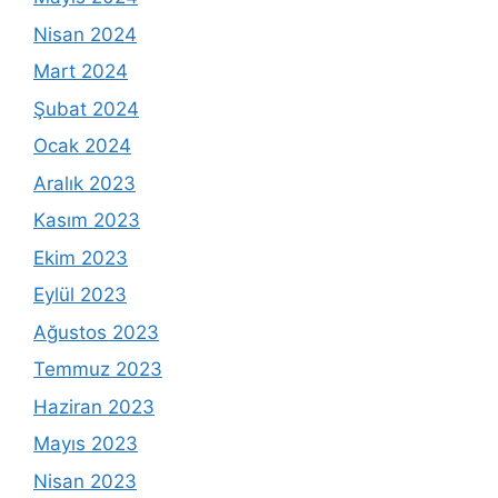
Nisan 2024
Mart 2024
Şubat 2024
Ocak 2024
Aralık 2023
Kasım 2023
Ekim 2023
Eylül 2023
Ağustos 2023
Temmuz 2023
Haziran 2023
Mayıs 2023
Nisan 2023