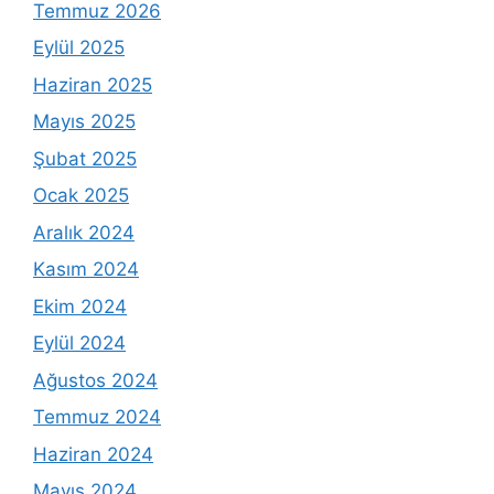
Temmuz 2026
Eylül 2025
Haziran 2025
Mayıs 2025
Şubat 2025
Ocak 2025
Aralık 2024
Kasım 2024
Ekim 2024
Eylül 2024
Ağustos 2024
Temmuz 2024
Haziran 2024
Mayıs 2024