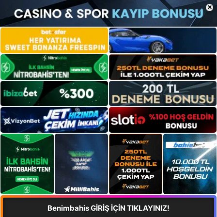
×
Benimbahis GİRİŞ İÇİN TIKLAYINIZ!