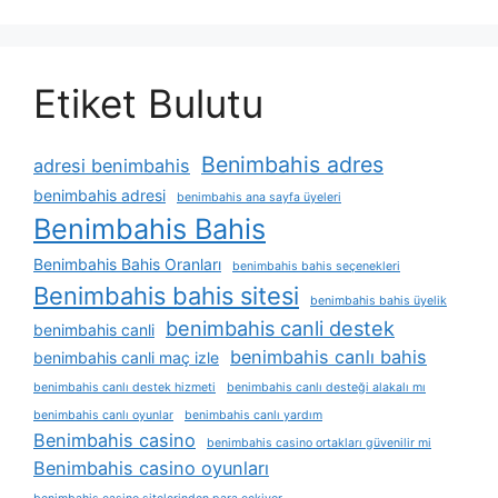
Etiket Bulutu
Benimbahis adres
adresi benimbahis
benimbahis adresi
benimbahis ana sayfa üyeleri
Benimbahis Bahis
Benimbahis Bahis Oranları
benimbahis bahis seçenekleri
Benimbahis bahis sitesi
benimbahis bahis üyelik
benimbahis canli destek
benimbahis canli
benimbahis canlı bahis
benimbahis canli maç izle
benimbahis canlı destek hizmeti
benimbahis canlı desteği alakalı mı
benimbahis canlı oyunlar
benimbahis canlı yardım
Benimbahis casino
benimbahis casino ortakları güvenilir mi
Benimbahis casino oyunları