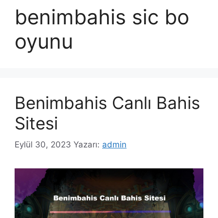
benimbahis sic bo
oyunu
Benimbahis Canlı Bahis
Sitesi
Eylül 30, 2023
Yazarı:
admin