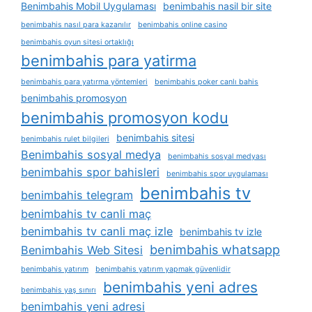
Benimbahis Mobil Uygulaması
benimbahis nasil bir site
benimbahis nasıl para kazanılır
benimbahis online casino
benimbahis oyun sitesi ortaklığı
benimbahis para yatirma
benimbahis para yatırma yöntemleri
benimbahis poker canlı bahis
benimbahis promosyon
benimbahis promosyon kodu
benimbahis sitesi
benimbahis rulet bilgileri
Benimbahis sosyal medya
benimbahis sosyal medyası
benimbahis spor bahisleri
benimbahis spor uygulaması
benimbahis tv
benimbahis telegram
benimbahis tv canli maç
benimbahis tv canli maç izle
benimbahis tv izle
benimbahis whatsapp
Benimbahis Web Sitesi
benimbahis yatırım
benimbahis yatırım yapmak güvenlidir
benimbahis yeni adres
benimbahis yaş sınırı
benimbahis yeni adresi