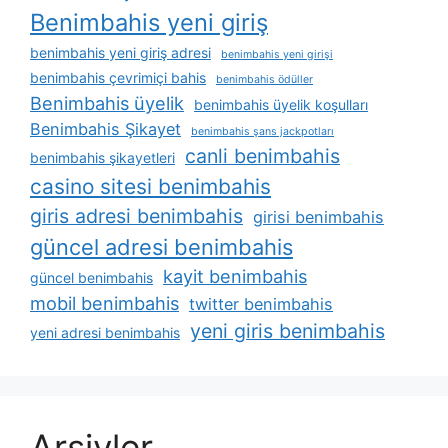
Benimbahis yeni giriş
benimbahis yeni giriş adresi
benimbahis yeni girişi
benimbahis çevrimiçi bahis
benimbahis ödüller
Benimbahis üyelik
benimbahis üyelik koşulları
Benimbahis Şikayet
benimbahis şans jackpotları
canli benimbahis
benimbahis şikayetleri
casino sitesi benimbahis
giris adresi benimbahis
girisi benimbahis
güncel adresi benimbahis
kayit benimbahis
güncel benimbahis
mobil benimbahis
twitter benimbahis
yeni giris benimbahis
yeni adresi benimbahis
Arşivler