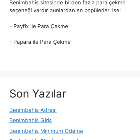
Benimbahis sitesinde birden fazla para çekme
seçeneği vardır bunlardan en popülerleri ise;
- Payfix ile Para Çekme
- Papara ile Para Çekme
Son Yazılar
Benimbahis Adresi
Benimbahis Giriş
Benimbahis Minimum Ödeme