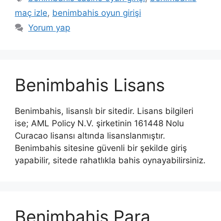
maç izle
,
benimbahis oyun girişi
Yorum yap
Benimbahis Lisans
Benimbahis, lisanslı bir sitedir. Lisans bilgileri
ise; AML Policy N.V. şirketinin 161448 Nolu
Curacao lisansı altında lisanslanmıştır.
Benimbahis sitesine güvenli bir şekilde giriş
yapabilir, sitede rahatlıkla bahis oynayabilirsiniz.
Benimbahis Para