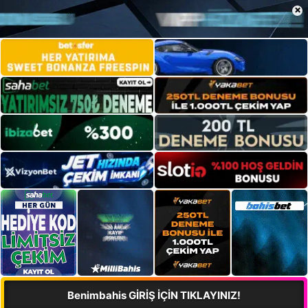
×
Benimbahis GİRİŞ İÇİN TIKLAYINIZ!