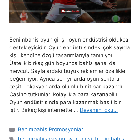
Benimbahis oyun girişi oyun endüstrisi oldukça
destekleyicidir. Oyun endüstrisindeki çok sayıda
kişi, kendine özgü tasarımlarıyla tanınıyor.
Üstelik birkaç gün boyunca bahis şansı da
mevcut. Sayfalardaki büyük reklamlar özellikle
beğeniliyor. Ayrıca son yıllarda oyun sektörü
çeşitli lokasyonlarda olumlu bir itibar kazandı.
Casino tutkunları kolaylıkla para kazanabilir.
Oyun endüstrisinde para kazanmak basit bir
iştir. Birkaç kişi internette …
Devamını oku…
Kategoriler
Benimbahis Promosyonlar
Etiketler
benimbahis casino oyun girişi
,
benimbahis