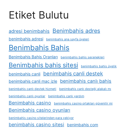
Etiket Bulutu
Benimbahis adres
adresi benimbahis
benimbahis adresi
benimbahis ana sayfa üyeleri
Benimbahis Bahis
Benimbahis Bahis Oranları
benimbahis bahis seçenekleri
Benimbahis bahis sitesi
benimbahis bahis üyelik
benimbahis canli destek
benimbahis canli
benimbahis canlı bahis
benimbahis canli maç izle
benimbahis canlı destek hizmeti
benimbahis canlı desteği alakalı mı
benimbahis canlı oyunlar
benimbahis canlı yardım
Benimbahis casino
benimbahis casino ortakları güvenilir mi
Benimbahis casino oyunları
benimbahis casino sitelerinden para çekiyor
benimbahis casino sitesi
benimbahis com