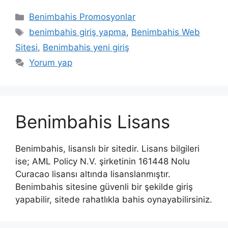
Kategoriler
Benimbahis Promosyonlar
Etiketler
benimbahis giriş yapma
,
Benimbahis Web
Sitesi
,
Benimbahis yeni giriş
Yorum yap
Benimbahis Lisans
Benimbahis, lisanslı bir sitedir. Lisans bilgileri
ise; AML Policy N.V. şirketinin 161448 Nolu
Curacao lisansı altında lisanslanmıştır.
Benimbahis sitesine güvenli bir şekilde giriş
yapabilir, sitede rahatlıkla bahis oynayabilirsiniz.