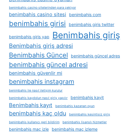
benimbahis casino sitelerinden para çekiyor
benimbahis casino sitesi
benimbahis com
benimbahis girisi
benimbahis giris twitter
Benimbahis giriş
benimbahis giris yap
Benimbahis giriş adresi
Benimbahis Güncel
benimbahis güncel adres
benimbahis güncel adresi
benimbahis güvenlir mi
benimbahis instagram
benimbahis i̇le nasıl i̇letişim kurulur
benimbahis kayit
benimbahis kaydolun nasıl giriş yapılır
Benimbahis kayıt
benimbahis kazanan oyun
benimbahis kaç oldu
benimbahis kesintisiz giriş
benimbahis kullanıcı geri bildirim
benimbahis lisanslı hizmetler
benimbahis maç izle
benimbahis maç izleme