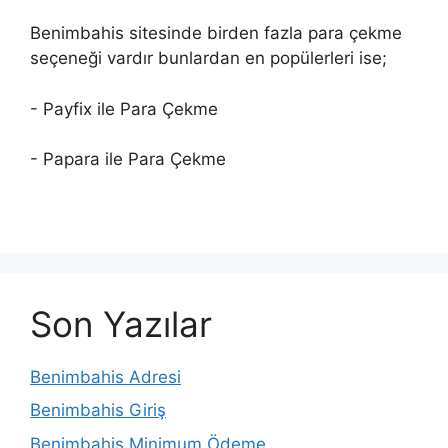
Benimbahis sitesinde birden fazla para çekme
seçeneği vardır bunlardan en popülerleri ise;
- Payfix ile Para Çekme
- Papara ile Para Çekme
Son Yazılar
Benimbahis Adresi
Benimbahis Giriş
Benimbahis Minimum Ödeme