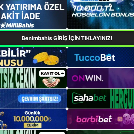
Benimbahis GİRİŞ İÇİN TIKLAYINIZ!