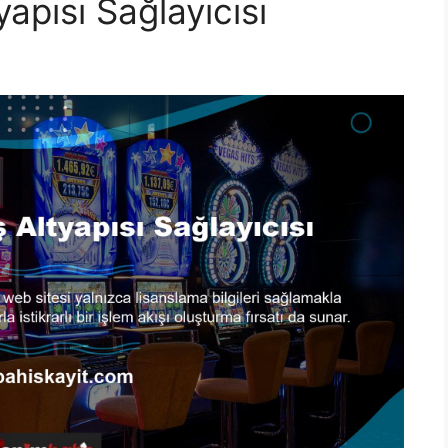
apısı Sağlayıcısı