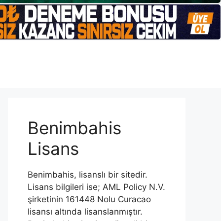
Benimbahis
Lisans
Benimbahis, lisanslı bir sitedir.
Lisans bilgileri ise; AML Policy N.V.
şirketinin 161448 Nolu Curacao
lisansı altında lisanslanmıştır.