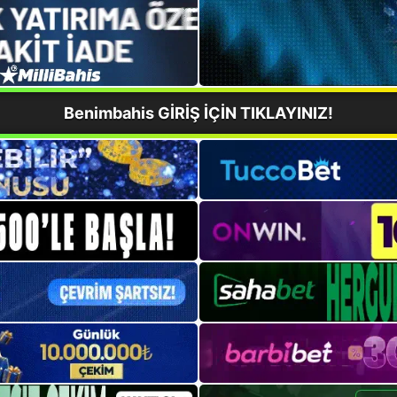
Benimbahis GİRİŞ İÇİN TIKLAYINIZ!