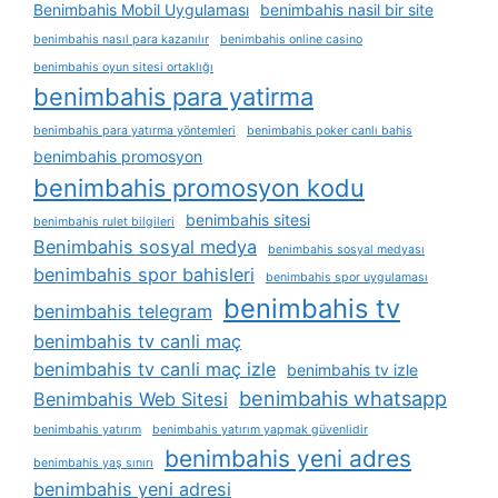
Benimbahis Mobil Uygulaması
benimbahis nasil bir site
benimbahis nasıl para kazanılır
benimbahis online casino
benimbahis oyun sitesi ortaklığı
benimbahis para yatirma
benimbahis para yatırma yöntemleri
benimbahis poker canlı bahis
benimbahis promosyon
benimbahis promosyon kodu
benimbahis sitesi
benimbahis rulet bilgileri
Benimbahis sosyal medya
benimbahis sosyal medyası
benimbahis spor bahisleri
benimbahis spor uygulaması
benimbahis tv
benimbahis telegram
benimbahis tv canli maç
benimbahis tv canli maç izle
benimbahis tv izle
benimbahis whatsapp
Benimbahis Web Sitesi
benimbahis yatırım
benimbahis yatırım yapmak güvenlidir
benimbahis yeni adres
benimbahis yaş sınırı
benimbahis yeni adresi