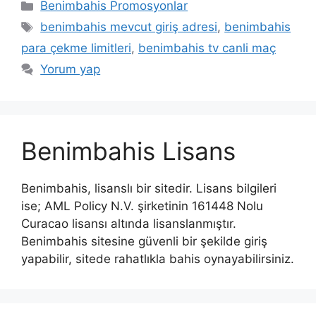
Kategoriler
Benimbahis Promosyonlar
Etiketler
benimbahis mevcut giriş adresi
,
benimbahis
para çekme limitleri
,
benimbahis tv canli maç
Yorum yap
Benimbahis Lisans
Benimbahis, lisanslı bir sitedir. Lisans bilgileri
ise; AML Policy N.V. şirketinin 161448 Nolu
Curacao lisansı altında lisanslanmıştır.
Benimbahis sitesine güvenli bir şekilde giriş
yapabilir, sitede rahatlıkla bahis oynayabilirsiniz.