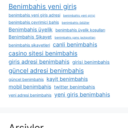
Benimbahis yeni giriş
benimbahis yeni giriş adresi
benimbahis yeni girişi
benimbahis çevrimiçi bahis
benimbahis ödüller
Benimbahis üyelik
benimbahis üyelik koşulları
Benimbahis Şikayet
benimbahis şans jackpotları
canli benimbahis
benimbahis şikayetleri
casino sitesi benimbahis
giris adresi benimbahis
girisi benimbahis
güncel adresi benimbahis
kayit benimbahis
güncel benimbahis
mobil benimbahis
twitter benimbahis
yeni giris benimbahis
yeni adresi benimbahis
Arşivler