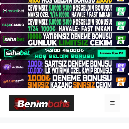
İçeriğe
atla
Menü