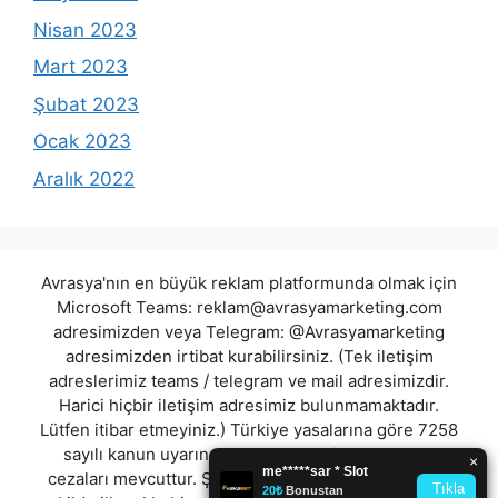
Nisan 2023
Mart 2023
Şubat 2023
Ocak 2023
Aralık 2022
Avrasya'nın en büyük reklam platformunda olmak için
Microsoft Teams:
reklam@avrasyamarketing.com
adresimizden veya Telegram: @Avrasyamarketing
adresimizden irtibat kurabilirsiniz. (Tek iletişim
adreslerimiz teams / telegram ve mail adresimizdir.
Harici hiçbir iletişim adresimiz bulunmamaktadır.
Lütfen itibar etmeyiniz.) Türkiye yasalarına göre 7258
sayılı kanun uyarınca yasa dışı bahis oynamanın
cezaları mevcuttur. Şu an bulunduğunuz site hiç bir