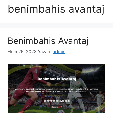
benimbahis avantaj
Benimbahis Avantaj
Ekim 25, 2023
Yazarı:
admin