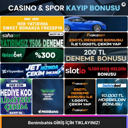
×
Benimbahis GİRİŞ İÇİN TIKLAYINIZ!