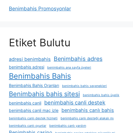
Benimbahis Promosyonlar
Etiket Bulutu
Benimbahis adres
adresi benimbahis
benimbahis adresi
benimbahis ana sayfa üyeleri
Benimbahis Bahis
Benimbahis Bahis Oranları
benimbahis bahis seçenekleri
Benimbahis bahis sitesi
benimbahis bahis üyelik
benimbahis canli destek
benimbahis canli
benimbahis canlı bahis
benimbahis canli maç izle
benimbahis canlı destek hizmeti
benimbahis canlı desteği alakalı mı
benimbahis canlı oyunlar
benimbahis canlı yardım
Benimbahis casino