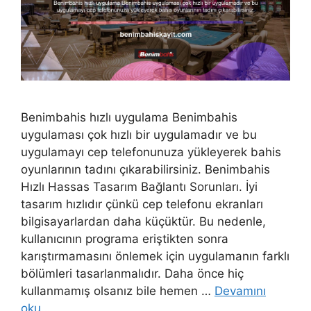
Benimbahis hızlı uygulama Benimbahis
uygulaması çok hızlı bir uygulamadır ve bu
uygulamayı cep telefonunuza yükleyerek bahis
oyunlarının tadını çıkarabilirsiniz. Benimbahis
Hızlı Hassas Tasarım Bağlantı Sorunları. İyi
tasarım hızlıdır çünkü cep telefonu ekranları
bilgisayarlardan daha küçüktür. Bu nedenle,
kullanıcının programa eriştikten sonra
karıştırmamasını önlemek için uygulamanın farklı
bölümleri tasarlanmalıdır. Daha önce hiç
kullanmamış olsanız bile hemen …
Devamını
oku…