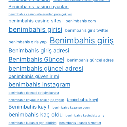
benimbahis casino ortakları güvenilir mi
Benimbahis casino oyunları
benimbahis casino sitelerinden para çekiyor
benimbahis casino sitesi
benimbahis com
benimbahis girisi
benimbahis giris twitter
Benimbahis giriş
benimbahis giris yap
Benimbahis giriş adresi
Benimbahis Güncel
benimbahis güncel adres
benimbahis güncel adresi
benimbahis güvenlir mi
benimbahis instagram
benimbahis i̇le nasıl i̇letişim kurulur
benimbahis kayit
benimbahis kaydolun nasıl giriş yapılır
Benimbahis kayıt
benimbahis kazanan oyun
benimbahis kaç oldu
benimbahis kesintisiz giriş
benimbahis kullanıcı geri bildirim
benimbahis lisanslı hizmetler