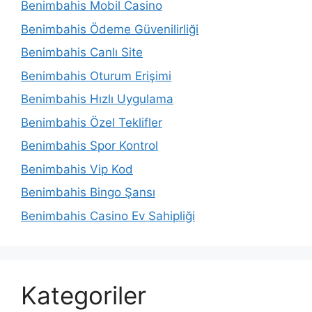
Benimbahis Mobil Casino
Benimbahis Ödeme Güvenilirliği
Benimbahis Canlı Site
Benimbahis Oturum Erişimi
Benimbahis Hızlı Uygulama
Benimbahis Özel Teklifler
Benimbahis Spor Kontrol
Benimbahis Vip Kod
Benimbahis Bingo Şansı
Benimbahis Casino Ev Sahipliği
Kategoriler