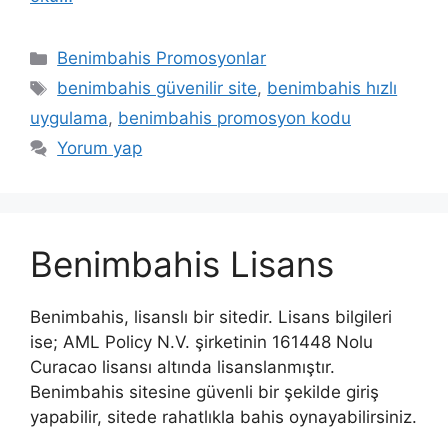
Kategoriler
Benimbahis Promosyonlar
Etiketler
benimbahis güvenilir site
,
benimbahis hızlı
uygulama
,
benimbahis promosyon kodu
Yorum yap
Benimbahis Lisans
Benimbahis, lisanslı bir sitedir. Lisans bilgileri
ise; AML Policy N.V. şirketinin 161448 Nolu
Curacao lisansı altında lisanslanmıştır.
Benimbahis sitesine güvenli bir şekilde giriş
yapabilir, sitede rahatlıkla bahis oynayabilirsiniz.