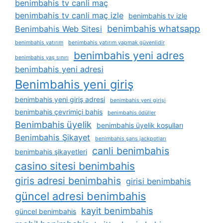
benimbahis tv canli maç
benimbahis tv canli maç izle
benimbahis tv izle
benimbahis whatsapp
Benimbahis Web Sitesi
benimbahis yatırım
benimbahis yatırım yapmak güvenlidir
benimbahis yeni adres
benimbahis yaş sınırı
benimbahis yeni adresi
Benimbahis yeni giriş
benimbahis yeni giriş adresi
benimbahis yeni girişi
benimbahis çevrimiçi bahis
benimbahis ödüller
Benimbahis üyelik
benimbahis üyelik koşulları
Benimbahis Şikayet
benimbahis şans jackpotları
canli benimbahis
benimbahis şikayetleri
casino sitesi benimbahis
giris adresi benimbahis
girisi benimbahis
güncel adresi benimbahis
kayit benimbahis
güncel benimbahis