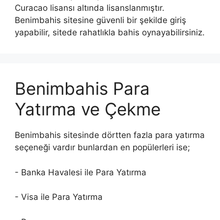
Curacao lisansı altında lisanslanmıştır.
Benimbahis sitesine güvenli bir şekilde giriş
yapabilir, sitede rahatlıkla bahis oynayabilirsiniz.
Benimbahis Para
Yatırma ve Çekme
Benimbahis sitesinde dörtten fazla para yatırma
seçeneği vardır bunlardan en popülerleri ise;
- Banka Havalesi ile Para Yatırma
- Visa ile Para Yatırma