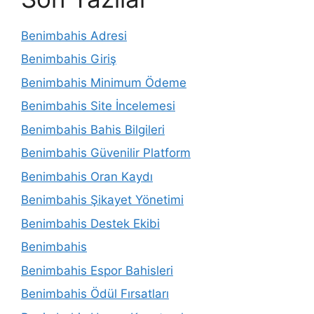
Benimbahis Adresi
Benimbahis Giriş
Benimbahis Minimum Ödeme
Benimbahis Site İncelemesi
Benimbahis Bahis Bilgileri
Benimbahis Güvenilir Platform
Benimbahis Oran Kaydı
Benimbahis Şikayet Yönetimi
Benimbahis Destek Ekibi
Benimbahis
Benimbahis Espor Bahisleri
Benimbahis Ödül Fırsatları