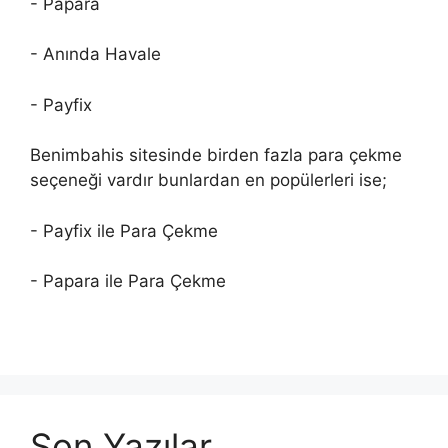
- Papara
- Anında Havale
- Payfix
Benimbahis sitesinde birden fazla para çekme
seçeneği vardır bunlardan en popülerleri ise;
- Payfix ile Para Çekme
- Papara ile Para Çekme
Son Yazılar