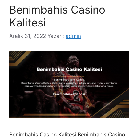
Benimbahis Casino
Kalitesi
Aralık 31, 2022
Yazarı:
admin
Benimbahis Casino Kalitesi Benimbahis Casino