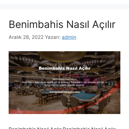
Benimbahis Nasıl Açılır
Aralık 28, 2022
Yazarı:
admin