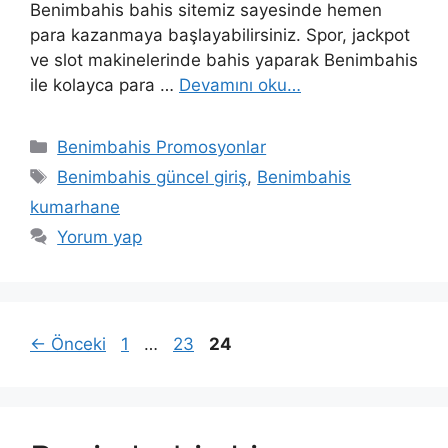
Benimbahis bahis sitemiz sayesinde hemen
para kazanmaya başlayabilirsiniz. Spor, jackpot
ve slot makinelerinde bahis yaparak Benimbahis
ile kolayca para …
Devamını oku…
Kategoriler
Benimbahis Promosyonlar
Etiketler
Benimbahis güncel giriş
,
Benimbahis
kumarhane
Yorum yap
Sayfa
Sayfa
Sayfa
←
Önceki
1
…
23
24