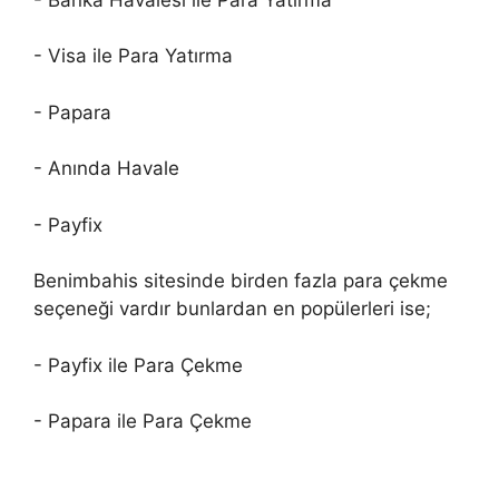
- Visa ile Para Yatırma
- Papara
- Anında Havale
- Payfix
Benimbahis sitesinde birden fazla para çekme
seçeneği vardır bunlardan en popülerleri ise;
- Payfix ile Para Çekme
- Papara ile Para Çekme