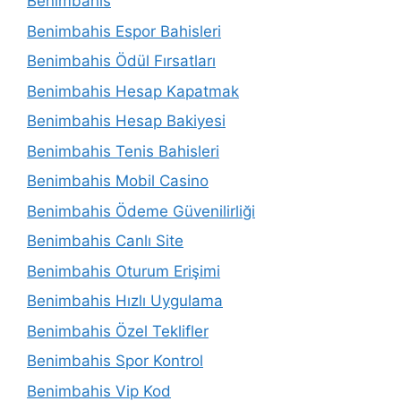
Benimbahis
Benimbahis Espor Bahisleri
Benimbahis Ödül Fırsatları
Benimbahis Hesap Kapatmak
Benimbahis Hesap Bakiyesi
Benimbahis Tenis Bahisleri
Benimbahis Mobil Casino
Benimbahis Ödeme Güvenilirliği
Benimbahis Canlı Site
Benimbahis Oturum Erişimi
Benimbahis Hızlı Uygulama
Benimbahis Özel Teklifler
Benimbahis Spor Kontrol
Benimbahis Vip Kod