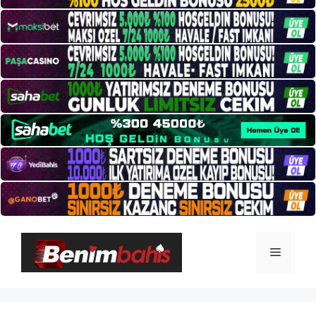
İçeriğe
atla
Menü