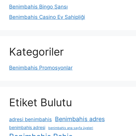
Benimbahis Bingo Şansı
Benimbahis Casino Ev Sahipliği
Kategoriler
Benimbahis Promosyonlar
Etiket Bulutu
Benimbahis adres
adresi benimbahis
benimbahis adresi
benimbahis ana sayfa üyeleri