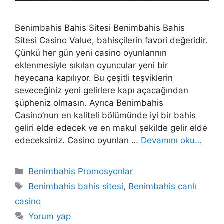
Benimbahis Bahis Sitesi Benimbahis Bahis
Sitesi Casino Value, bahisçilerin favori değeridir.
Çünkü her gün yeni casino oyunlarının
eklenmesiyle sıkılan oyuncular yeni bir
heyecana kapılıyor. Bu çeşitli teşviklerin
seveceğiniz yeni gelirlere kapı açacağından
şüpheniz olmasın. Ayrıca Benimbahis
Casino’nun en kaliteli bölümünde iyi bir bahis
geliri elde edecek ve en makul şekilde gelir elde
edeceksiniz. Casino oyunları …
Devamını oku…
Kategoriler
Benimbahis Promosyonlar
Etiketler
Benimbahis bahis sitesi
,
Benimbahis canlı
casino
Yorum yap