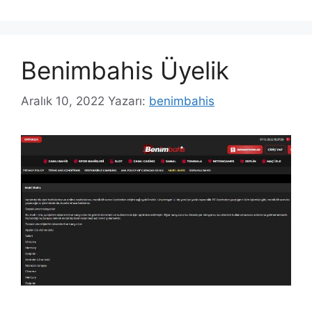
Benimbahis Üyelik
Aralık 10, 2022
Yazarı:
benimbahis