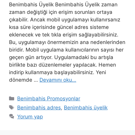
Benimbahis Üyelik Benimbahis Üyelik zaman
zaman değiştiği için erişim sorunları ortaya
çıkabilir. Ancak mobil uygulamayı kullanırsanız
kısa süre içerisinde güncel adres sisteme
eklenecek ve tek tıkla erişim sağlayabilirsiniz.
Bu, uygulamayı önermemizin ana nedenlerinden
biridir. Mobil uygulama kullanıcılarının sayısı her
geçen gün artıyor. Uygulamadaki bu artışla
birlikte bazı düzenlemeler yapılacak. Hemen
indirip kullanmaya başlayabilirsiniz. Yeni
dönemde …
Devamını oku…
Kategoriler
Benimbahis Promosyonlar
Etiketler
Benimbahis adres
,
Benimbahis üyelik
Yorum yap