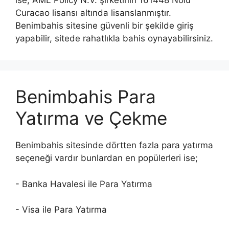
ise; AML Policy N.V. şirketinin 161448 Nolu
Curacao lisansı altında lisanslanmıştır.
Benimbahis sitesine güvenli bir şekilde giriş
yapabilir, sitede rahatlıkla bahis oynayabilirsiniz.
Benimbahis Para
Yatırma ve Çekme
Benimbahis sitesinde dörtten fazla para yatırma
seçeneği vardır bunlardan en popülerleri ise;
- Banka Havalesi ile Para Yatırma
- Visa ile Para Yatırma