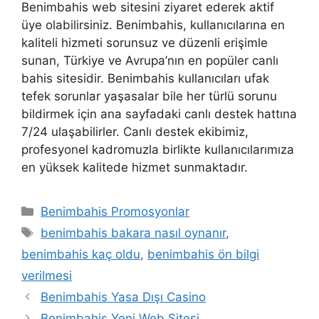
Benimbahis web sitesini ziyaret ederek aktif
üye olabilirsiniz. Benimbahis, kullanıcılarına en
kaliteli hizmeti sorunsuz ve düzenli erişimle
sunan, Türkiye ve Avrupa’nın en popüler canlı
bahis sitesidir. Benimbahis kullanıcıları ufak
tefek sorunlar yaşasalar bile her türlü sorunu
bildirmek için ana sayfadaki canlı destek hattına
7/24 ulaşabilirler. Canlı destek ekibimiz,
profesyonel kadromuzla birlikte kullanıcılarımıza
en yüksek kalitede hizmet sunmaktadır.
Kategoriler
Benimbahis Promosyonlar
Etiketler
benimbahis bakara nasıl oynanır
,
benimbahis kaç oldu
,
benimbahis ön bilgi
verilmesi
Benimbahis Yasa Dışı Casino
Benimbahis Yeni Web Sitesi