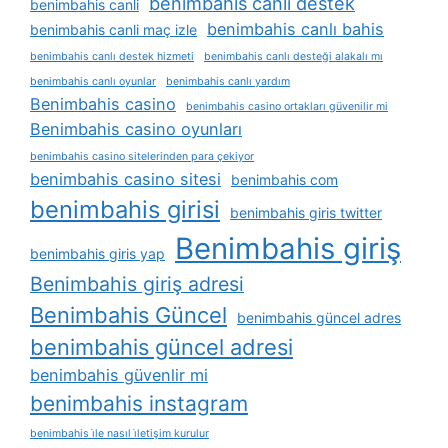
benimbahis canli destek
benimbahis canli
benimbahis canlı bahis
benimbahis canli maç izle
benimbahis canlı destek hizmeti
benimbahis canlı desteği alakalı mı
benimbahis canlı oyunlar
benimbahis canlı yardım
Benimbahis casino
benimbahis casino ortakları güvenilir mi
Benimbahis casino oyunları
benimbahis casino sitelerinden para çekiyor
benimbahis casino sitesi
benimbahis com
benimbahis girisi
benimbahis giris twitter
Benimbahis giriş
benimbahis giris yap
Benimbahis giriş adresi
Benimbahis Güncel
benimbahis güncel adres
benimbahis güncel adresi
benimbahis güvenlir mi
benimbahis instagram
benimbahis i̇le nasıl i̇letişim kurulur