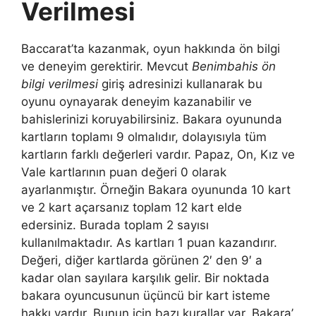
Verilmesi
Baccarat’ta kazanmak, oyun hakkında ön bilgi
ve deneyim gerektirir. Mevcut
Benimbahis ön
bilgi verilmesi
giriş adresinizi kullanarak bu
oyunu oynayarak deneyim kazanabilir ve
bahislerinizi koruyabilirsiniz. Bakara oyununda
kartların toplamı 9 olmalıdır, dolayısıyla tüm
kartların farklı değerleri vardır. Papaz, On, Kız ve
Vale kartlarının puan değeri 0 olarak
ayarlanmıştır. Örneğin Bakara oyununda 10 kart
ve 2 kart açarsanız toplam 12 kart elde
edersiniz. Burada toplam 2 sayısı
kullanılmaktadır. As kartları 1 puan kazandırır.
Değeri, diğer kartlarda görünen 2′ den 9′ a
kadar olan sayılara karşılık gelir. Bir noktada
bakara oyuncusunun üçüncü bir kart isteme
hakkı vardır. Bunun için bazı kurallar var. Bakara’