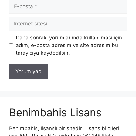
E-
posta
İnternet
sitesi
Daha sonraki yorumlarımda kullanılması için
adım, e-posta adresim ve site adresim bu
tarayıcıya kaydedilsin.
Benimbahis Lisans
Benimbahis, lisanslı bir sitedir. Lisans bilgileri