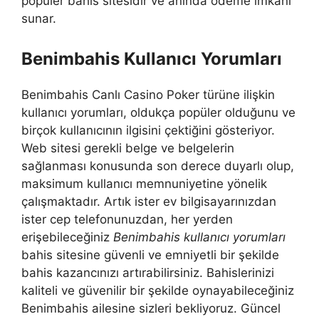
popüler bahis sitesidir ve anında ödeme imkânı
sunar.
Benimbahis Kullanıcı Yorumları
Benimbahis Canlı Casino Poker türüne ilişkin
kullanıcı yorumları, oldukça popüler olduğunu ve
birçok kullanıcının ilgisini çektiğini gösteriyor.
Web sitesi gerekli belge ve belgelerin
sağlanması konusunda son derece duyarlı olup,
maksimum kullanıcı memnuniyetine yönelik
çalışmaktadır. Artık ister ev bilgisayarınızdan
ister cep telefonunuzdan, her yerden
erişebileceğiniz
Benimbahis kullanıcı yorumları
bahis sitesine güvenli ve emniyetli bir şekilde
bahis kazancınızı artırabilirsiniz. Bahislerinizi
kaliteli ve güvenilir bir şekilde oynayabileceğiniz
Benimbahis ailesine sizleri bekliyoruz. Güncel