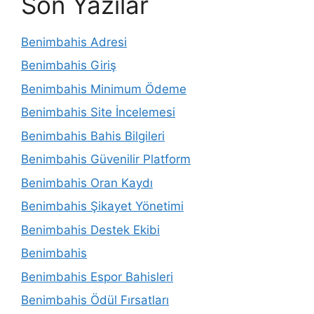
Son Yazılar
Benimbahis Adresi
Benimbahis Giriş
Benimbahis Minimum Ödeme
Benimbahis Site İncelemesi
Benimbahis Bahis Bilgileri
Benimbahis Güvenilir Platform
Benimbahis Oran Kaydı
Benimbahis Şikayet Yönetimi
Benimbahis Destek Ekibi
Benimbahis
Benimbahis Espor Bahisleri
Benimbahis Ödül Fırsatları