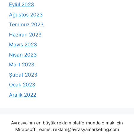
Eylül 2023
Ağustos 2023
Temmuz 2023
Haziran 2023
Mayıs 2023
Nisan 2023
Mart 2023
Şubat 2023
Ocak 2023
Aralık 2022
Avrasya'nın en büyük reklam platformunda olmak için
Microsoft Teams:
reklam@avrasyamarketing.com