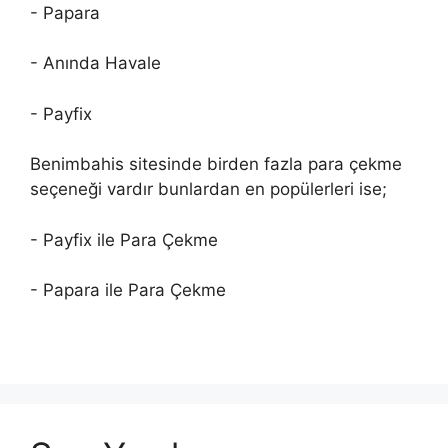
- Papara
- Anında Havale
- Payfix
Benimbahis sitesinde birden fazla para çekme
seçeneği vardır bunlardan en popülerleri ise;
- Payfix ile Para Çekme
- Papara ile Para Çekme